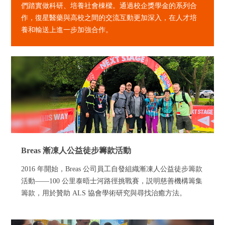
們踏實做科研、培養社會棟樑。通過校企獎學金的系列合
作，復星醫藥與高校之間的交流互動更加深入，在人才培
養和輸送上進一步加強合作。
Breas 漸凍人公益徒步籌款活動
2016 年開始，Breas 公司員工自發組織漸凍人公益徒步籌款
活動——100 公里泰晤士河路徑挑戰賽，説明慈善機構籌集
籌款，用於贊助 ALS 協會學術研究與尋找治癒方法。