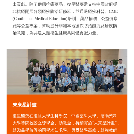
出貢獻。除了供應抗瘧藥品，復星醫藥還支持中國政府援
非抗瘧開展各類瘧疾防治研修班，並通過瘧疾科普、CME
(Continuous Medical Education)培訓、藥品捐贈、公益健康
跑等公益專案，幫助提升非洲本地瘧疾防治能力及瘧疾防
治意識，為共建人類衛生健康共同體貢獻力量。
未來星計畫
復星醫藥在復旦大學生科學院、中國藥科大學、瀋陽藥科
大學等院校設立獎學金、助教金，持續實施“未來星計畫”，
鼓勵品學兼優的同學求知求學、勇攀醫學高峰，鼓舞教師