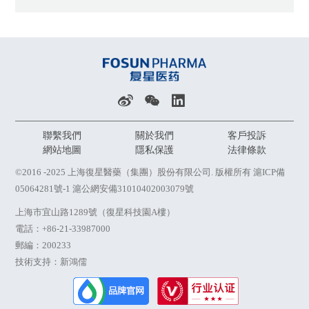
聯繫我們
關於我們
客戶投訴
網站地圖
隱私保護
法律條款
©2016 -2025 上海復星醫藥（集團）股份有限公司. 版權所有
滬ICP備
05064281號-1
滬公網安備31010402003079號
上海市宜山路1289號（復星科技園A樓）
電話：
+86-21-33987000
郵編：200233
技術支持：新鴻儒