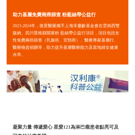
助力基層免費兩癌篩查 粉藍絲帶公益行
2023-2024年，復星醫藥攜手上海宋慶齡基金會在雲南西雙
版納、四川普格縣開展粉 藍絲帶公益行項目，項目包括女
性免費兩癌篩查（乳腺癌、宮頸癌）、醫療專家基層行、
醫療物資捐贈等，助力提升基層醫療能力及當地婦女健康
水準。
凝聚力量 傳遞愛心 星愛121為淋巴瘤患者點亮可及