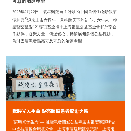
可愈的治療希望
2025年2月22日，復星醫藥自主研發的中國首個生物類似藥
®
漢利康
迎來上市六周年！秉持助天下的初心，六年來，復
星醫藥星愛121專項基金攜手上海復星公益基金會和外部合
作夥伴，凝聚力量，傳遞愛心，持續展開多個公益行動，
為淋巴瘤患者點亮可及可愈的治療希望！
賦時光以生命 點亮腫瘤患者療愈之路
“賦時光予生命”— 腫瘤患者關愛公益專案由復宏漢霖聯合
中國抗癌協會康復分會、上海市癌症康復俱樂部、上海復