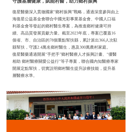
守護基層健康，賦能村醫，助力鄉村振興
復星醫藥深入貫徹國家“鄉村振興”戰略，通過深度參與由上
海復星公益基金會聯合中國光彩事業基金會、中國人口福
利基金會等發起的鄉村醫生專案，為推進鄉村健康可持
續、高品質發展貢獻力量。截至2023年底，專案已覆蓋16
個省、市、自治區的78個重點幫扶縣，累計派出366人次駐
縣幫扶，守護2.4萬名鄉村醫生，惠及300萬農村家庭。
復星醫藥通過開展“手把手”鄉村醫療人才振興計畫、“優醫
相助 鄉村醫療關愛公益行”等子專案，聯合國內知醫療專家
開展定點幫扶，切實説明鄉村醫生提升診療技能，提升基
層醫療水準。