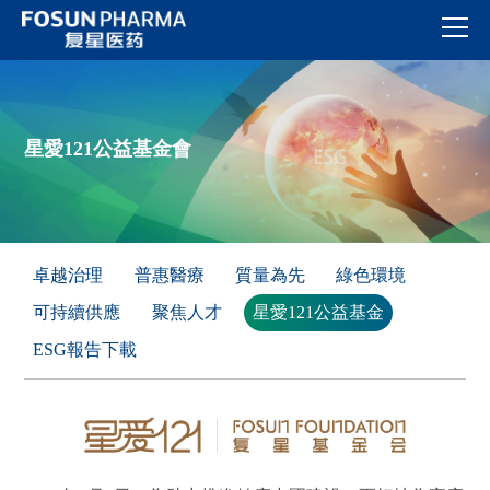
星愛121公益基金會
卓越治理
普惠醫療
質量為先
綠色環境
可持續供應
聚焦人才
星愛121公益基金
ESG報告下載