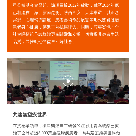
星公益基金會發起。該項目於2022年啟動，截至2024年底
已相繼在上海、雲南昆明、陝西西安、天津舉辦，以正念
冥想、心理輔導講座、患者藝術作品展覽等形式關愛腫瘤
患者身心健康，傳遞正向抗癌理念。同時，該專案也向全
社會呼籲給予該群體更多關愛和支援，切實提升患者生活
品質，並推動他們儘早回歸社會。
共建無瘧疾世界
在抗感染領域，復星醫藥自主研發的注射用青蒿琥酯已救
治了全球超過8,000萬重症瘧疾患者，為共建無瘧疾世界做