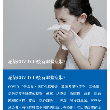
感染COVID-19後有哪些症狀?
感染COVID-19後有哪些症狀?
COVID-19最常見的病症包括髮燒、乾咳及感到疲乏。其他病
症包括喪失味覺或嗅覺、鼻塞、結膜炎、喉嚨痛、頭痛、肌肉
或關節疼痛、皮疹、噁心或嘔吐、腹瀉、發冷或暈眩。有些受
感染者只有很輕微或不明顯的病症，有些則可能出現嚴重的症