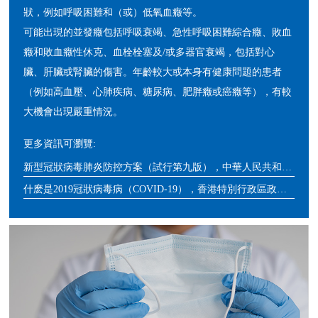
狀，例如呼吸困難和（或）低氧血癥等。
可能出現的並發癥包括呼吸衰竭、急性呼吸困難綜合癥、敗血
癥和敗血癥性休克、血栓栓塞及/或多器官衰竭，包括對心
臟、肝臟或腎臟的傷害。年齡較大或本身有健康問題的患者
（例如高血壓、心肺疾病、糖尿病、肥胖癥或癌癥等），有較
大機會出現嚴重情況。
更多資訊可瀏覽:
新型冠狀病毒肺炎防控方案（試行第九版），中華人民共和國國家衛生健康委員會
什麽是2019冠狀病毒病（COVID-19），香港特別行政區政府衛生署