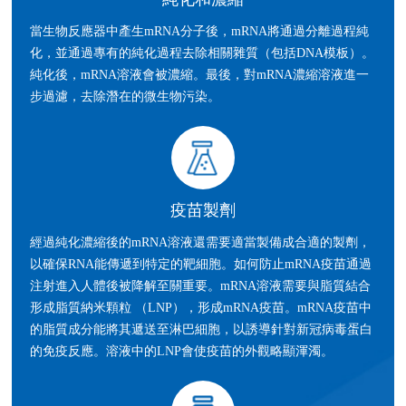
當生物反應器中產生mRNA分子後，mRNA將通過分離過程純
化，並通過專有的純化過程去除相關雜質（包括DNA模板）。
純化後，mRNA溶液會被濃縮。最後，對mRNA濃縮溶液進一
步過濾，去除潛在的微生物污染。
疫苗製劑
經過純化濃縮後的mRNA溶液還需要適當製備成合適的製劑，
以確保RNA能傳遞到特定的靶細胞。如何防止mRNA疫苗通過
注射進入人體後被降解至關重要。mRNA溶液需要與脂質結合
形成脂質納米顆粒 （LNP），形成mRNA疫苗。mRNA疫苗中
的脂質成分能將其遞送至淋巴細胞，以誘導針對新冠病毒蛋白
的免疫反應。溶液中的LNP會使疫苗的外觀略顯渾濁。