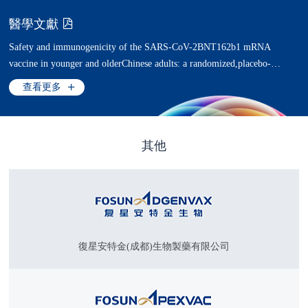
醫學文獻
Safety and immunogenicity of the SARS-CoV-2BNT162b1 mRNA
vaccine in younger and olderChinese adults: a randomized,placebo-
controlled,double-blind phase 1 study
查看更多
其他
復星安特金(成都)生物製藥有限公司