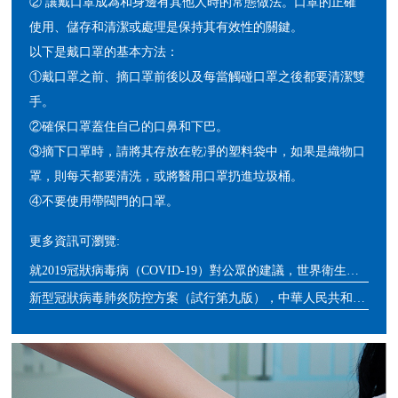
② 讓戴口罩成為和身邊有其他人時的常態做法。口罩的正確
使用、儲存和清潔或處理是保持其有效性的關鍵。
以下是戴口罩的基本方法：
①戴口罩之前、摘口罩前後以及每當觸碰口罩之後都要清潔雙
手。
②確保口罩蓋住自己的口鼻和下巴。
③摘下口罩時，請將其存放在乾凈的塑料袋中，如果是織物口
罩，則每天都要清洗，或將醫用口罩扔進垃圾桶。
④不要使用帶閥門的口罩。
更多資訊可瀏覽:
就2019冠狀病毒病（COVID-19）對公眾的建議，世界衛生組織
新型冠狀病毒肺炎防控方案（試行第九版），中華人民共和國國家衛生健康委員會