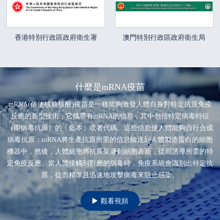
香港特別行政區政府衛生署
澳門特別行政區政府衛生局
什麼是mRNA疫苗
mRNA(信使核糖核酸)疫苗是一種能夠激發人體自身對特定抗原免疫
反應的新型技術，它攜帶有mRNA的信息，其中包括特定病毒特征
（即病毒抗原）的「藍本」或者代碼。這些信息使人體能夠自行合成
病毒抗原：mRNA將生產抗原所需的信息輸送到人體製造蛋白的細胞
機器中，然後，人體細胞將抗原呈遞到細胞表面，從而誘導所需的特
定免疫反應。當人體接觸到對應的病毒時，免疫系統會識別出特定抗
原，從而精準且迅速地攻擊病毒來阻止感染。
觀看視頻