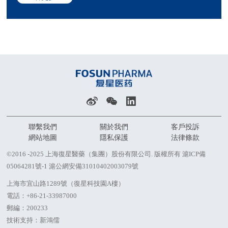
聯繫我們
關於我們
客戶投訴
網站地圖
隱私保護
法律條款
©2016 -2025 上海復星醫藥（集團）股份有限公司. 版權所有
滬ICP備
05064281號-1
滬公網安備31010402003079號
上海市宜山路1289號（復星科技園A樓）
電話：
+86-21-33987000
郵編：200233
技術支持：新鴻儒