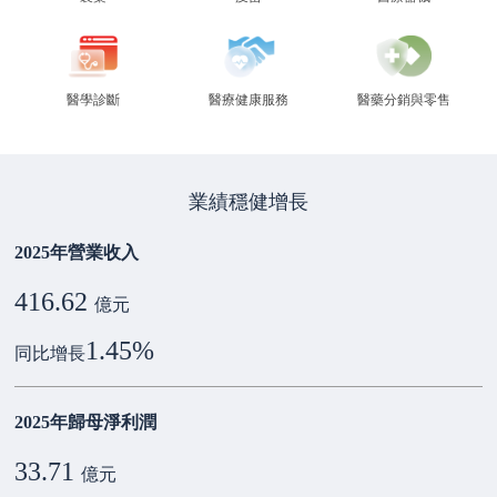
醫學診斷
醫療健康服務
醫藥分銷與零售
業績穩健增長
2025年營業收入
416.62
億元
1.45
%
同比增長
2025年歸母淨利潤
33.71
億元