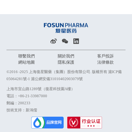
聯繫我們
關於我們
客戶投訴
網站地圖
隱私保護
法律條款
©2016 -2025 上海復星醫藥（集團）股份有限公司. 版權所有
滬ICP備
05064281號-1
滬公網安備31010402003079號
上海市宜山路1289號（復星科技園A樓）
電話：
+86-21-33987000
郵編：200233
技術支持：新鴻儒