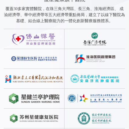
務，通過線上「復星健康」APP和小程式，以及分佈在大灣區、
覆蓋30多家實體醫院，在珠三角大灣區、長三角、淮海經濟區、 成
長三角、環渤海、華中、成渝五大經濟帶的線下實體醫療機構，
渝經濟帶、華中經濟帶等五大經濟帶重點佈局，建立了以線下醫院為
為廣大用戶提供問診購藥、健康科普、疫苗預約、慢病管理等線
基礎、結合線上醫療能力的一體化創新醫療服務體系。
上線下一體化的、可及的診療解決方案和健康管理服務。
未來，復星健康將不斷優化和升級醫療服務，為每一個家庭用戶
建立和健全智慧健康檔案，實現疾病治療和健康管理的精準化和
定制化。