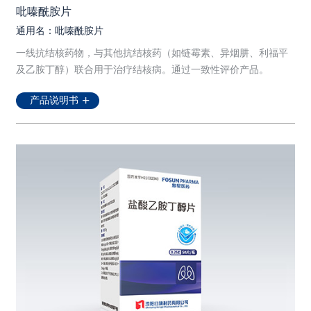
吡嗪酰胺片
通用名：吡嗪酰胺片
一线抗结核药物，与其他抗结核药（如链霉素、异烟肼、利福平
及乙胺丁醇）联合用于治疗结核病。通过一致性评价产品。
产品说明书